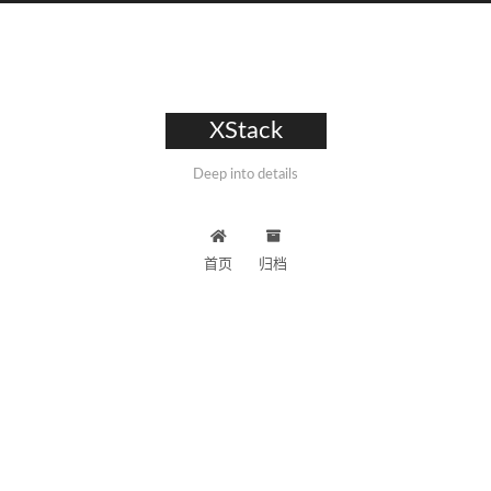
XStack
Deep into details
首页
归档